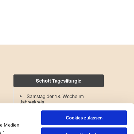
Schott Tagesliturgie
Samstag der 18. Woche im
Jahreskreis
Hl. Dominikus
Lesejahr: A II, Stb: II. Woche
Cookies zulassen
le Medien
ir