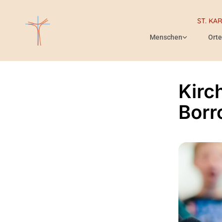
ST. KA
Menschen
Orte
Kirc
Bor