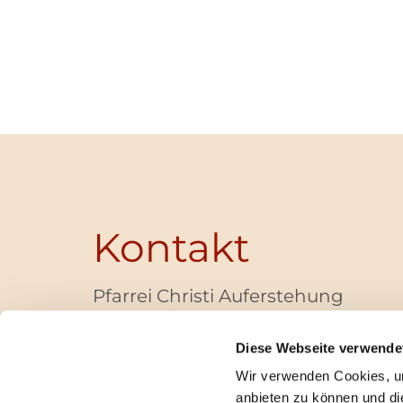
Kontakt
Pfarrei Christi Auferstehung
Bayernallee 28
14052 Berlin
Diese Webseite verwende
+49 (0)30 / 30 00 03 -40
Wir verwenden Cookies, um
pfarrbuero@christi-auferstehung.net
anbieten zu können und di