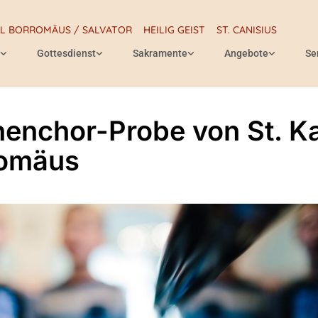
RL BORROMÄUS / SALVATOR
HEILIG GEIST
ST. CANISIUS
Gottesdienst
Sakramente
Angebote
Se
henchor-Probe von St. Ka
romäus