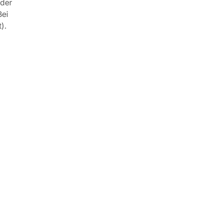
 der
Bei
t).