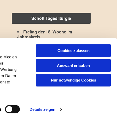
Schott Tagesliturgie
Freitag der 18. Woche im
Jahreskreis
Hl. Kajetan
,
Hl. Xystus II.
Lesejahr: A II, Stb: II. Woche
Cookies zulassen
le Medien
ir
Auswahl erlauben
, Werbung
ren Daten
Nur notwendige Cookies
ienste
gin
g
Details zeigen