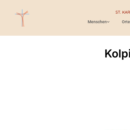
ST. KA
Menschen
Orte
Kolpi