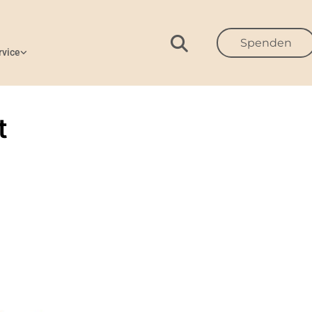
Spenden
rvice
t