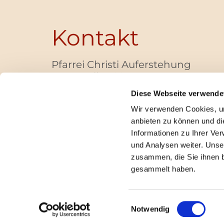
Kontakt
Pfarrei Christi Auferstehung
Bayernallee 28
14052 Berlin
Diese Webseite verwende
+49 (0)30 / 30 00 03 -40
Wir verwenden Cookies, um
pfarrbuero@christi-auferstehung.net
anbieten zu können und di
IBAN DE62 3706 0193 6006 9310 04
Informationen zu Ihrer Ve
und Analysen weiter. Unse
zusammen, die Sie ihnen b
I
gesammelt haben.
Einwilligungsauswahl
Notwendig