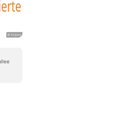
© Kolping
allee