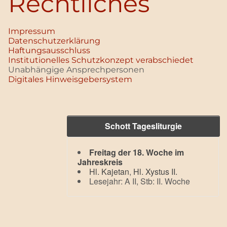
Rechtliches
Impressum
Datenschutz­erklärung
Haftungsausschluss
Institutionelles Schutzkonzept verabschiedet
Unabhängige Ansprechpersonen
Digitales Hinweisgebersystem
Schott Tagesliturgie
Freitag der 18. Woche im
Jahreskreis
Hl. Kajetan
,
Hl. Xystus II.
Lesejahr: A II, Stb: II. Woche