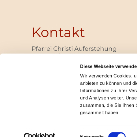
Kontakt
Pfarrei Christi Auferstehung
Bayernallee 28
14052 Berlin
Diese Webseite verwende
+49 (0)30 / 30 00 03 -40
Wir verwenden Cookies, um
pfarrbuero@christi-auferstehung.net
anbieten zu können und di
IBAN DE62 3706 0193 6006 9310 04
Informationen zu Ihrer Ve
und Analysen weiter. Unse
zusammen, die Sie ihnen b
I
gesammelt haben.
Einwilligungsauswahl
Notwendig