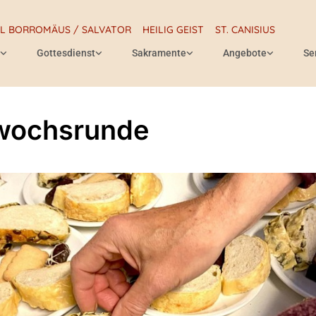
RL BORROMÄUS / SALVATOR
HEILIG GEIST
ST. CANISIUS
Gottesdienst
Sakramente
Angebote
Se
wochsrunde