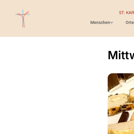
ST. KA
Menschen
Orte
Mitt