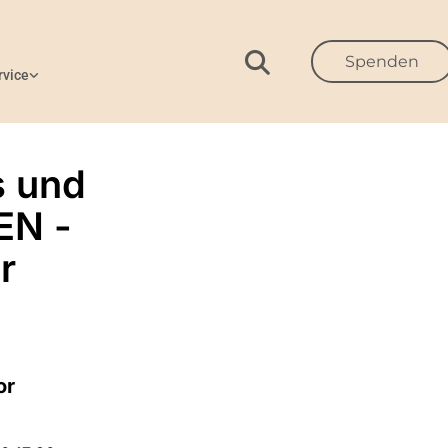
Spenden
rvice
s und
EN -
r
or