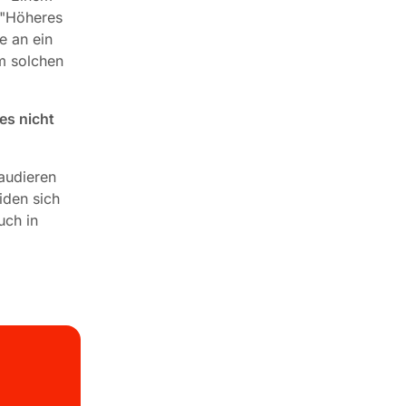
 "Höheres
e an ein
em solchen
es nicht
laudieren
iden sich
uch in