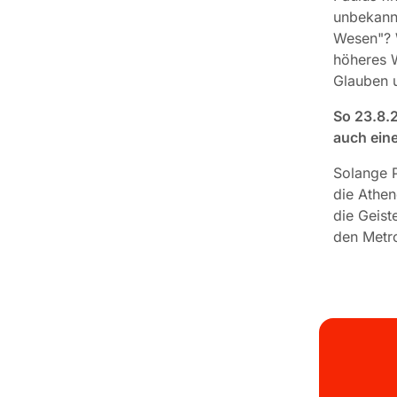
unbekannt
Wesen"? W
höheres W
Glauben 
So 23.8.2
auch ein
Solange P
die Athen
die Geist
den Metr