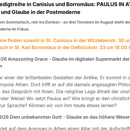
edigtreihe in Canisius und Borromäus: PAULUS IN 
n und Glaube in der Postmoderne
m Sommerloch, rein ins Denken - an drei Terminen im August steht der
derne im Fokus.
ine finden sowohl in St. Canisius in der Witzlebenstr. 30 u
auch in St. Karl Borromäus in der Delbrückstr. 33 um 18.00 U
026 Amazoning Grace - Glaube im digitalen Supermarkt der
n
r einer der brillantesten Gestalten der Antike. Er kommt in d
ropole Athen. Dort trifft er auf die damals angesagten Phil
 das Gespräch mit ihnen. Die religiöse Lage ähnelt der unsr
nder Weise! Wo setzt Paulus an? Wie bringt er den christlic
ur Sprache? Können wir von ihm heute etwas lernen?
2026 Dem unbekannten Gott - Glaube an das höhere Wese
ndet auf dem Areopag in Athen einen Altar mit der Aufschrif