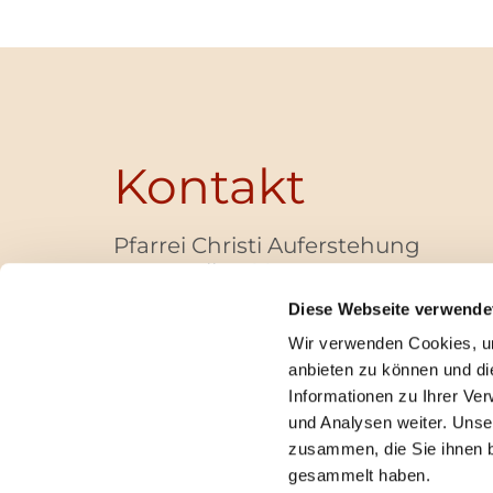
Kontakt
Pfarrei Christi Auferstehung
Bayernallee 28
14052 Berlin
Diese Webseite verwende
+49 (0)30 / 30 00 03 -40
Wir verwenden Cookies, um
pfarrbuero@christi-auferstehung.net
anbieten zu können und di
IBAN DE62 3706 0193 6006 9310 04
Informationen zu Ihrer Ve
und Analysen weiter. Unse
zusammen, die Sie ihnen b
I
gesammelt haben.