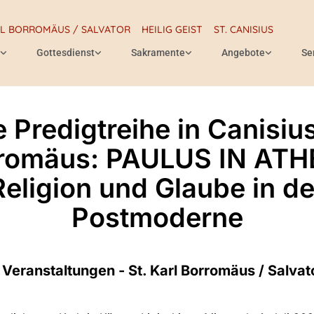
RL BORROMÄUS / SALVATOR
HEILIG GEIST
ST. CANISIUS
Gottesdienst
Sakramente
Angebote
Se
 Predigtreihe in Canisiu
romäus: PAULUS IN ATH
Religion und Glaube in de
Postmoderne
#
Veranstaltungen - St. Karl Borromäus / Salvat