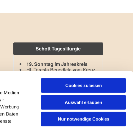
Schott Tagesliturgie
19. Sonntag im Jahreskreis
Hl. Teresia Benedicta vom Kreuz
Lesejahr: A II, Stb: III. Woche
Cookies zulassen
le Medien
ir
Auswahl erlauben
, Werbung
ren Daten
Nur notwendige Cookies
ienste
gin