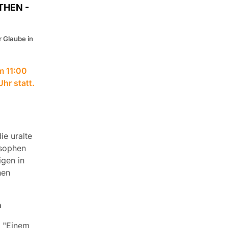
ATHEN -
 Glaube in
m 11:00
hr statt.
ie uralte
osophen
igen in
hen
n
t "Einem