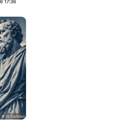
26 17:36
© St. Canisius