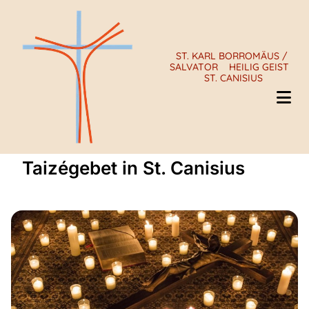
ST. KARL BORROMÄUS /
SALVATOR
HEILIG GEIST
ST. CANISIUS
Taizégebet in St. Canisius