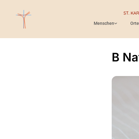
ST. KA
Menschen
Orte
B Na