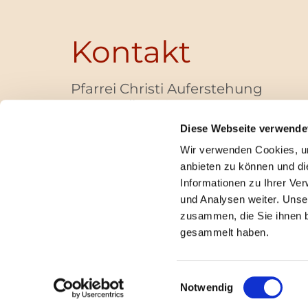
Kontakt
Pfarrei Christi Auferstehung
Bayernallee 28
14052 Berlin
Diese Webseite verwende
+49 (0)30 / 30 00 03 -40
Wir verwenden Cookies, um
pfarrbuero@christi-auferstehung.net
anbieten zu können und di
IBAN DE62 3706 0193 6006 9310 04
Informationen zu Ihrer Ve
und Analysen weiter. Unse
zusammen, die Sie ihnen b
I
gesammelt haben.
Einwilligungsauswahl
Notwendig