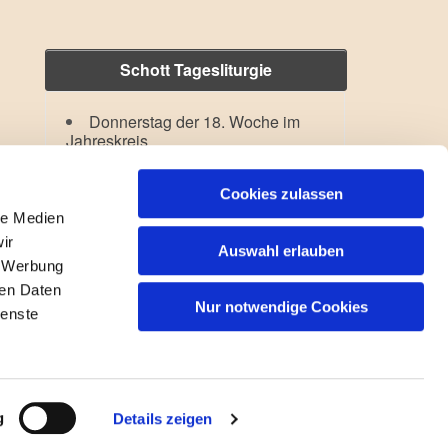
Schott Tagesliturgie
Donnerstag der 18. Woche im
Jahreskreis
Verklärung des Herrn
Lesejahr: A II, Stb: II. Woche
Cookies zulassen
le Medien
ir
Auswahl erlauben
, Werbung
ren Daten
Nur notwendige Cookies
ienste
gin
g
Details zeigen