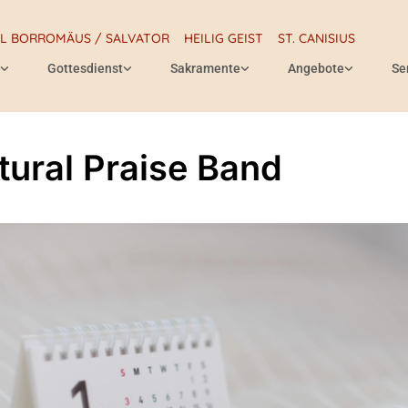
RL BORROMÄUS / SALVATOR
HEILIG GEIST
ST. CANISIUS
Gottesdienst
Sakramente
Angebote
Se
tural Praise Band