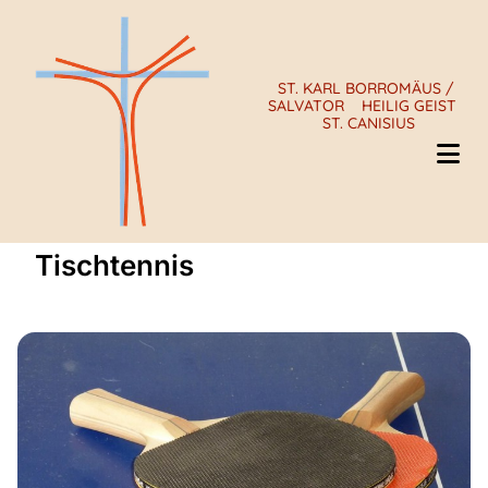
ST. KARL BORROMÄUS /
SALVATOR
HEILIG GEIST
ST. CANISIUS
Tischtennis