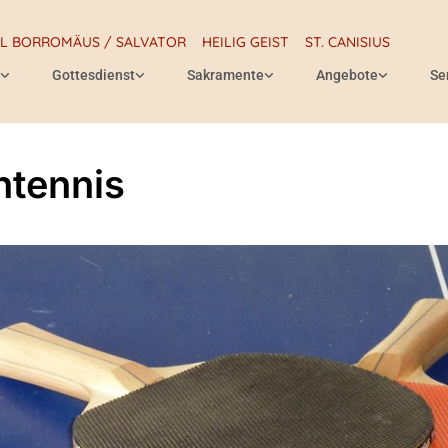
RL BORROMÄUS / SALVATOR
HEILIG GEIST
ST. CANISIUS
Gottesdienst
Sakramente
Angebote
Se
htennis