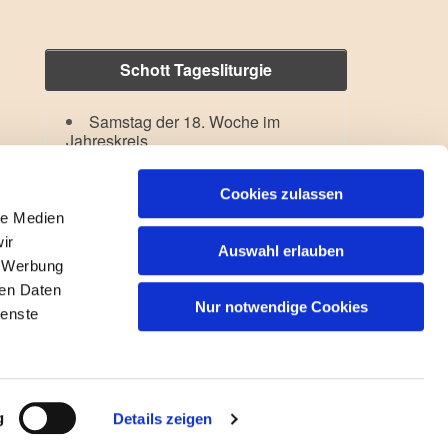
Schott Tagesliturgie
Samstag der 18. Woche im
Jahreskreis
Hl. Dominikus
Lesejahr: A II, Stb: II. Woche
Cookies zulassen
le Medien
ir
Auswahl erlauben
, Werbung
ren Daten
Nur notwendige Cookies
ienste
gin
g
Details zeigen