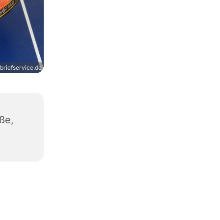
briefservice.de
ße,