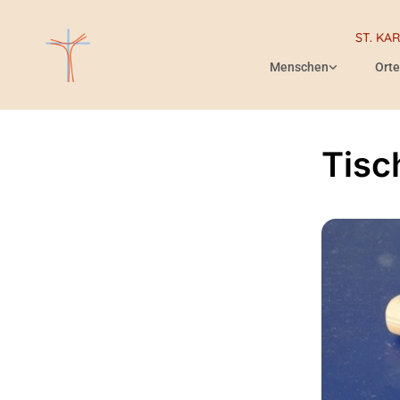
ST. KA
Menschen
Orte
Tisc