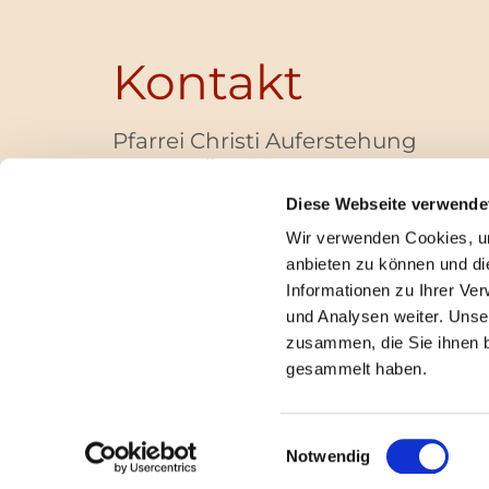
Kontakt
Pfarrei Christi Auferstehung
Bayernallee 28
14052 Berlin
Diese Webseite verwende
+49 (0)30 / 30 00 03 -40
Wir verwenden Cookies, um
pfarrbuero@christi-auferstehung.net
anbieten zu können und di
IBAN DE62 3706 0193 6006 9310 04
Informationen zu Ihrer Ve
und Analysen weiter. Unse
zusammen, die Sie ihnen b
I
gesammelt haben.
Einwilligungsauswahl
Notwendig