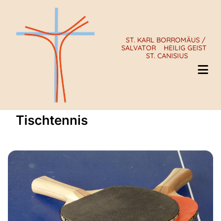
ST. KARL BORROMÄUS /
SALVATOR
HEILIG GEIST
ST. CANISIUS
Tischtennis