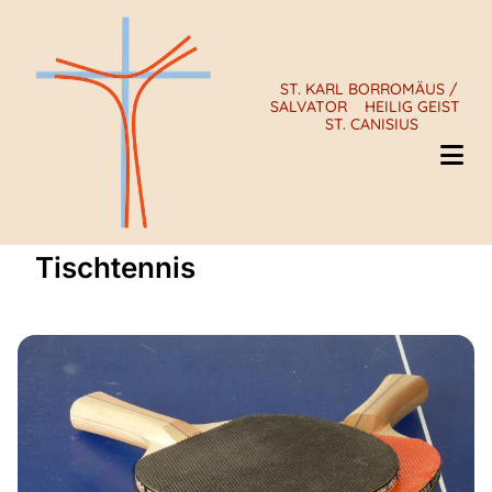
ST. KARL BORROMÄUS /
SALVATOR
HEILIG GEIST
ST. CANISIUS
Tischtennis