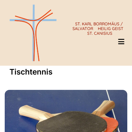
ST. KARL BORROMÄUS /
SALVATOR
HEILIG GEIST
ST. CANISIUS
Tischtennis