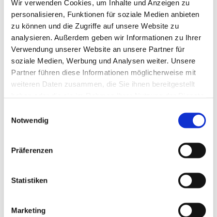
Wir verwenden Cookies, um Inhalte und Anzeigen zu
18:30 /
St. Canisius
/ Eucharistiefeier
personalisieren, Funktionen für soziale Medien anbieten
zu können und die Zugriffe auf unsere Website zu
20:00 /
St. Canisius
/ Taizégottesdienst
analysieren. Außerdem geben wir Informationen zu Ihrer
Verwendung unserer Website an unsere Partner für
soziale Medien, Werbung und Analysen weiter. Unsere
Partner führen diese Informationen möglicherweise mit
weiteren Daten zusammen, die Sie ihnen bereitgestellt
Mittwoch
haben oder die sie im Rahmen Ihrer Nutzung der Dienste
gesammelt haben.
Einwilligungsauswahl
Notwendig
09:00 /
St. Karl Borromäus
(mit
Präferenzen
anschließendem Kaffeetrinken) /
Eucharistiefeier
Statistiken
09:00 /
Heilig Geist
/ Eucharistiefeier
15:00 /
St. Canisius
(Seniorenmesse, am 1.
Marketing