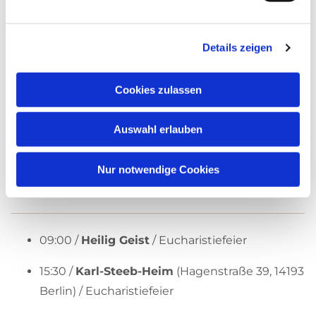
Mittwoch jedes Monats) / Eucharistiefeier
16:00 /
Haus Malta
(Insterburgallee 13a, 14055
Details zeigen
Berlin) / Wortgottesdienst
18:30 /
St. Canisius
/ Eucharistiefeier
Cookies zulassen
Auswahl erlauben
Nur notwendige Cookies
Donnerstag
09:00 /
Heilig Geist
/ Eucharistiefeier
15:30 /
Karl-Steeb-Heim
(Hagenstraße 39, 14193
Berlin) / Eucharistiefeier