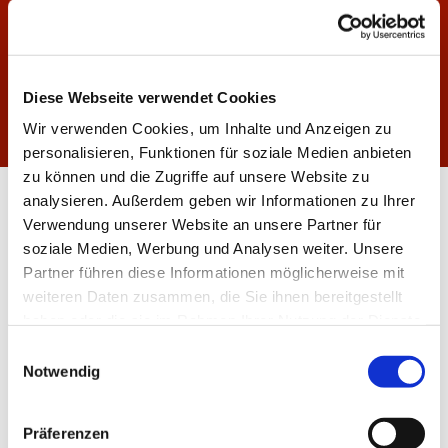
der mich sieht."
1. Mose 16,13 (Jahreslosung 2023)
Diese Webseite verwendet Cookies
Wir verwenden Cookies, um Inhalte und Anzeigen zu
personalisieren, Funktionen für soziale Medien anbieten
zu können und die Zugriffe auf unsere Website zu
analysieren. Außerdem geben wir Informationen zu Ihrer
Verwendung unserer Website an unsere Partner für
Kollekte
soziale Medien, Werbung und Analysen weiter. Unsere
Partner führen diese Informationen möglicherweise mit
weiteren Daten zusammen, die Sie ihnen bereitgestellt
haben oder die sie im Rahmen Ihrer Nutzung der Dienste
Bei jedem Gottesdienst wird eine
gesammelt haben.
Einwilligungsauswahl
Kollekte gesammelt. Für welchen Anlass
Notwendig
gesammelt wird, können Sie im
Kollektenplan nachschauen.
Präferenzen