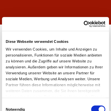
Seniorengottesdienste
Diese Webseite verwendet Cookies
Wir verwenden Cookies, um Inhalte und Anzeigen zu
personalisieren, Funktionen für soziale Medien anbieten
zu können und die Zugriffe auf unsere Website zu
am 2. Dienstag jedes Monats
analysieren. Außerdem geben wir Informationen zu Ihrer
15:00 / Heilig Geist / Eucharistiefeier
Verwendung unserer Website an unsere Partner für
anschließend gemeinsames Kaffeetrinken
soziale Medien, Werbung und Analysen weiter. Unsere
und Programm
Partner führen diese Informationen möglicherweise mit
weiteren Daten zusammen, die Sie ihnen bereitgestellt
am 1. Mittwoch jedes Monats
haben oder die sie im Rahmen Ihrer Nutzung der Dienste
15:00 / St. Canisius / Eucharistiefeier
gesammelt haben.
Einwilligungsauswahl
anschließend gemeinsames Kaffeetrinken
Notwendig