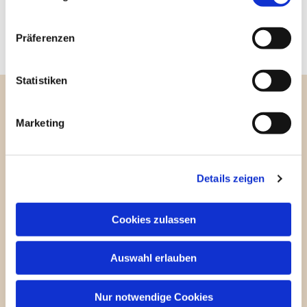
und Programm
Präferenzen
Statistiken
Kontakt
Marketing
Pfarrei Christi Auferstehung
Details zeigen
Bayernallee 28
14052 Berlin
Cookies zulassen
+49 (0)30 / 30 00 03 -40
pfarrbuero@christi-auferstehung.net
Auswahl erlauben
IBAN DE62 3706 0193 6006 9310 04
Nur notwendige Cookies