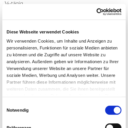
14-tägig
Wo?
Heilig Geist
Diese Webseite verwendet Cookies
Kontakt:
Wir verwenden Cookies, um Inhalte und Anzeigen zu
Lydia Funke
personalisieren, Funktionen für soziale Medien anbieten
über
pfarrbuero@christi-auferstehung.net
zu können und die Zugriffe auf unsere Website zu
analysieren. Außerdem geben wir Informationen zu Ihrer
Verwendung unserer Website an unsere Partner für
soziale Medien, Werbung und Analysen weiter. Unsere
Partner führen diese Informationen möglicherweise mit
weiteren Daten zusammen, die Sie ihnen bereitgestellt
Liturgiekreis – Heilig Geist
haben oder die sie im Rahmen Ihrer Nutzung der Dienste
gesammelt haben.
Einwilligungsauswahl
Notwendig
Was?
Einmal im Monat wird die Eucharistiefeier um 11.30
Präferenzen