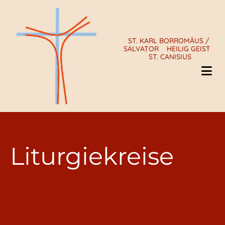
ST. KARL BORROMÄUS /
SALVATOR
HEILIG GEIST
ST. CANISIUS
Liturgiekreise