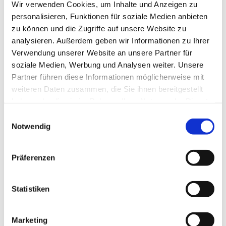
Wir verwenden Cookies, um Inhalte und Anzeigen zu
Martin
personalisieren, Funktionen für soziale Medien anbieten
Musterm
zu können und die Zugriffe auf unsere Website zu
ann
analysieren. Außerdem geben wir Informationen zu Ihrer
Verwendung unserer Website an unsere Partner für
Ihr
soziale Medien, Werbung und Analysen weiter. Unsere
Ansprech
Partner führen diese Informationen möglicherweise mit
partner
weiteren Daten zusammen, die Sie ihnen bereitgestellt
für
haben oder die sie im Rahmen Ihrer Nutzung der Dienste
Spenden
gesammelt haben.
Einwilligungsauswahl
und
Notwendig
Kollekten
Präferenzen
Email:
Telefon:
Statistiken
Marketing