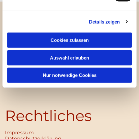
Details zeigen
Kontakt
Cookies zulassen
Pfarrei Christi Auferstehung
Bayernallee 28
Auswahl erlauben
14052 Berlin
+49 (0)30 / 30 00 03 -40
Nur notwendige Cookies
pfarrbuero@christi-auferstehung.net
IBAN DE62 3706 0193 6006 9310 04
Rechtliches
Impressum
Datenschutz­erklärung