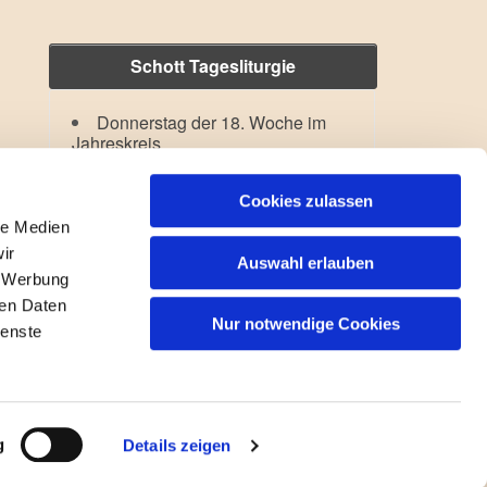
Schott Tagesliturgie
Donnerstag der 18. Woche im
Jahreskreis
Verklärung des Herrn
Lesejahr: A II, Stb: II. Woche
Cookies zulassen
le Medien
ir
Auswahl erlauben
, Werbung
ren Daten
Nur notwendige Cookies
ienste
gin
g
Details zeigen