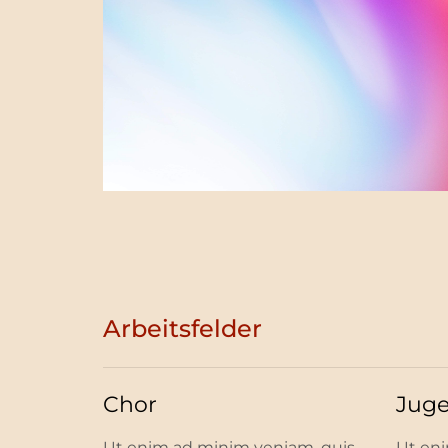
Arbeitsfelder
Chor
Juge
Ut enim ad minim veniam, quis
Ut eni