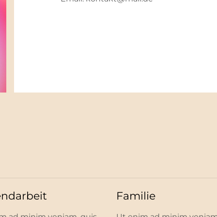
ndarbeit
Familie
m ad minim veniam, quis
Ut enim ad minim veniam