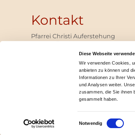
Kontakt
Pfarrei Christi Auferstehung
Bayernallee 28
14052 Berlin
Diese Webseite verwende
+49 (0)30 / 30 00 03 -40
Wir verwenden Cookies, um
pfarrbuero@christi-auferstehung.net
anbieten zu können und di
IBAN DE62 3706 0193 6006 9310 04
Informationen zu Ihrer Ve
und Analysen weiter. Unse
zusammen, die Sie ihnen b
I
gesammelt haben.
Einwilligungsauswahl
Notwendig