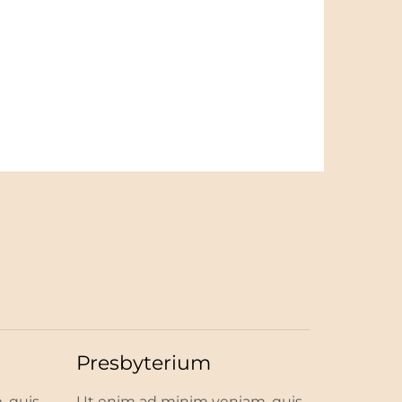
Presbyterium
, quis
Ut enim ad minim veniam, quis