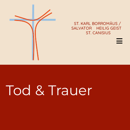
ST. KARL BORROMÄUS /
SALVATOR
HEILIG GEIST
ST. CANISIUS
Tod & Trauer