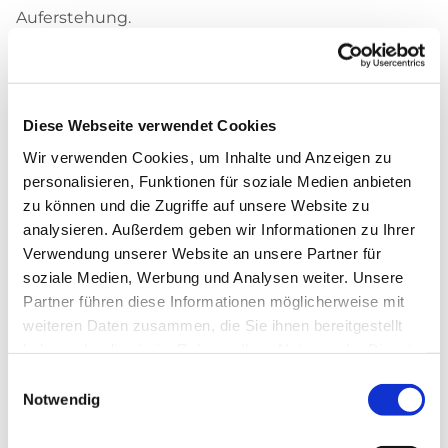
Auferstehung.
Kontakt
pfarrbuero@christi-auferstehung.net
Telefon:
+49 (0)30 / 30 00 03 -0
Diese Webseite verwendet Cookies
Wir verwenden Cookies, um Inhalte und Anzeigen zu
personalisieren, Funktionen für soziale Medien anbieten
zu können und die Zugriffe auf unsere Website zu
analysieren. Außerdem geben wir Informationen zu Ihrer
Trauercafé
Verwendung unserer Website an unsere Partner für
soziale Medien, Werbung und Analysen weiter. Unsere
Partner führen diese Informationen möglicherweise mit
Am Kirchort St. Canisius wird regelmäßig ein
weiteren Daten zusammen, die Sie ihnen bereitgestellt
haben oder die sie im Rahmen Ihrer Nutzung der Dienste
Trauercafé angeboten.
gesammelt haben.
Einwilligungsauswahl
Gemeinsam! Anteil nehmen! Trost spenden!
Notwendig
Trauer ist für jeden Menschen eine persönliche