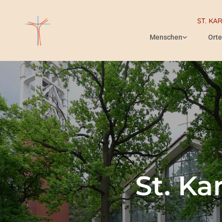
ST. KA
Menschen
Orte
St. Ka