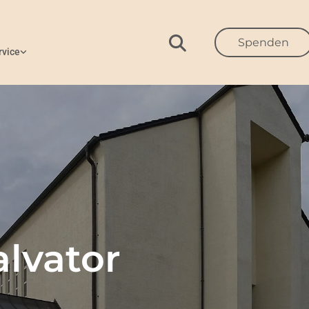
Spenden
rvice
alvator