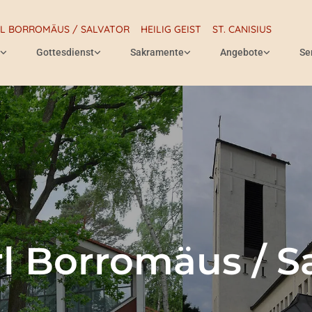
RL BORROMÄUS / SALVATOR
HEILIG GEIST
ST. CANISIUS
Gottesdienst
Sakramente
Angebote
Se
rl Borromäus / S