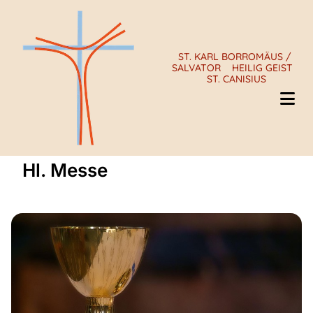
ST. KARL BORROMÄUS /
SALVATOR
HEILIG GEIST
ST. CANISIUS
Hl. Messe