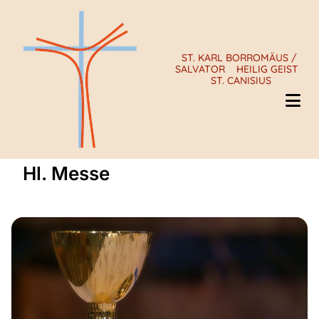
ST. KARL BORROMÄUS /
SALVATOR
HEILIG GEIST
ST. CANISIUS
Hl. Messe