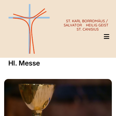
ST. KARL BORROMÄUS /
SALVATOR
HEILIG GEIST
ST. CANISIUS
Hl. Messe